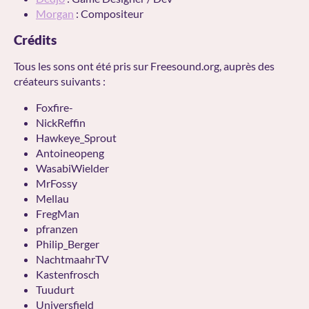
Morgan
: Compositeur
Crédits
Tous les sons ont été pris sur Freesound.org, auprès des
créateurs suivants :
Foxfire-
NickReffin
Hawkeye_Sprout
Antoineopeng
WasabiWielder
MrFossy
Mellau
FregMan
pfranzen
Philip_Berger
NachtmaahrTV
Kastenfrosch
Tuudurt
Universfield